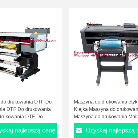
przyciski naturalny materiał
 do drukowania DTF Do
Maszyna do drukowania etyki
ia DTF Do drukowania
Klejka Maszyna do drukowan
drukowania DTF Do
Maszyna do drukowania Mał
ia DTF Do drukowania
drukarka DTF drukarka DTF
yskaj najlepszą cenę
Uzyskaj najlepszą
drukowania DTF Do
drukarka Maszyna do drukow