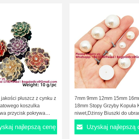
jakości płuszcz z cynku z
7mm 9mm 12mm 15mm 16
iatowego koszulka
18mm Stopy Grzyby Kopuła K
wa przycisk pokrywa
niwet,Dżinsy Biuszki do ubra
z płaską plecy i
Niwety Półkuła ABS śruby N
yskaj najlepszą cenę
Uzyskaj najlepszą
owe pokrycie EYELETS
do DIY Odzież Skóra Craft p
 sznurka zatyczka
Portfel torebki Dekoracja spr