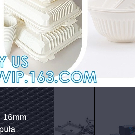
na
na