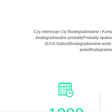
z
płaską
plecy
etleniem
i
Czy interesuje Cię Biodegradowalne i Ko
biodegradowalne produktyProdukty opako
bezniklowe
((USA Gallon)Biodegradowalne worki 
psówBiodegradowa
ów
pokrycie
EYELETS
owywanie
końcówka
śny
sznurka
zatyczka
cza
koraliki