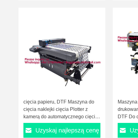
dostawcza wodoodporne fast food
koraliki 
do pakowania gastronomicznego
przyciski
cięcia papieru, DTF Maszyna do
Maszyna
cięcia naklejki cięcia Plotter z
drukowan
kamerą do automatycznego cięcia
DTF Do 
konturu Auto cięcia maszyny DTF
drukowan
Uzyskaj najlepszą cenę
Uz
Film PVC Platformy do cięcia
DTF Do 