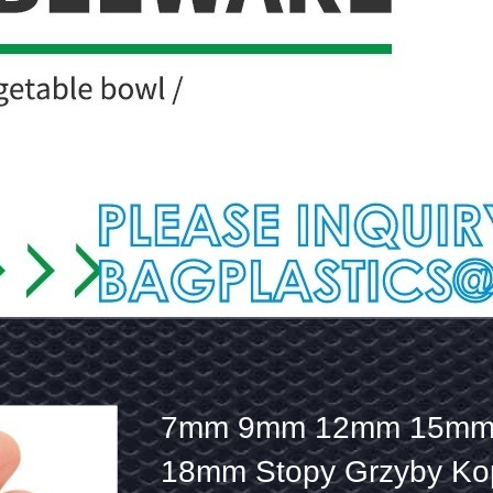
7mm
Automatyczne drukarki 
9mm
jedwabny ekran Maszy