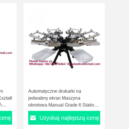
mm
Automatyczne drukarki na
ształt
jedwabny ekran Maszyna
ń
obrotowa Manual Grade 6 Station
iwet
Screen Printing Machine For Solar
 cenę
Uzyskaj najlepszą cenę
as
Cell Ribbon Solar Cell New
zęt
Condition For Label Card Paper