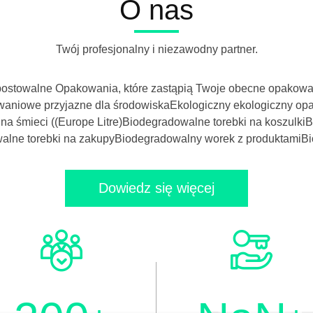
O nas
ubrań
Niwety
Twój profesjonalny i niezawodny partner.
Półkuła
ABS
mpostowalne Opakowania, które zastąpią Twoje obecne opako
waniowe przyjazne dla środowiskaEkologiczny ekologiczny op
śruby
na śmieci ((Europe Litre)Biodegradowalne torebki na koszulki
lne torebki na zakupyBiodegradowalny worek z produktamiBio
Niwet
do
Dowiedz się więcej
DIY
Odzież
Skóra
Craft