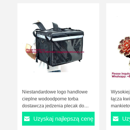
Niestandardowe logo handlowe
Wysokiej 
cieplne wodoodporne torba
łącza kw
dostawcza jedzenia plecak do
mankieto
pizzy Gorący po prostu jeść z
podstawa 
Uzyskaj najlepszą cenę
Uz
podświetleniem dla skuterów Duże
beznikl
przechowywanie Przenośny torba
końcówka