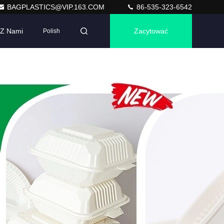
BAGPLASTICS@VIP.163.COM
86-535-323-6542
 Z Nami
Zacytować
Polish