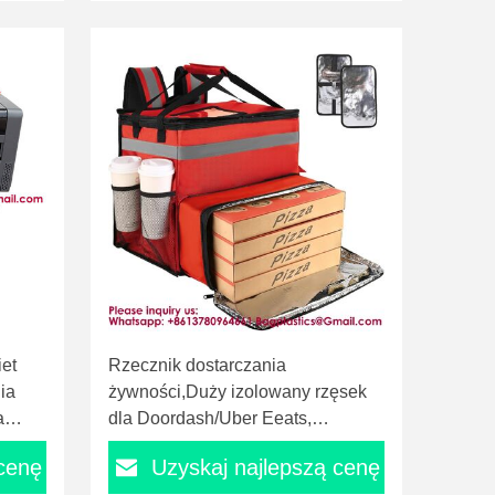
Printer
et
Rzecznik dostarczania
ia
żywności,Duży izolowany rzęsek
a
dla Doordash/Uber Eeats,
Rozszerzalne torebki chłodniejsze
 cenę
Uzyskaj najlepszą cenę
ania
dla rowerów/motorocykli z