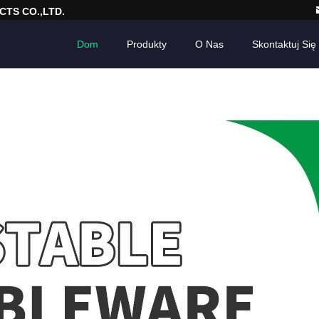
TS CO.,LTD.
Dom
Produkty
O Nas
Skontaktuj Się