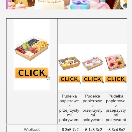
Zatwierdź
Pudełka
Pudełka
Pudełka
papierowe
papierowe
papierowe
p
z
z
z
przejrzysty
przejrzysty
przejrzysty
p
mi
mi
mi
pokrywami
pokrywami
pokrywami
p
Wielkość
8.3x5.7x2.
6.1x3.3x2.
5.3x4.9x2.