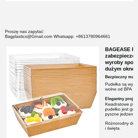
Proszę nas zapytać:
Bagplastics@Gmail.com Whatsapp: +8613780964661
BAGEASE Papi
zabezpieczo
wyroby spoży
dużym okne
Bezpieczny mater
Pudełka są wyko
wolne od BPA i p
Elegantny proje
Kwadratowe pudeł
pudełko jest go
pyszne jedzenie 
Różnorodny do ró
i święta.