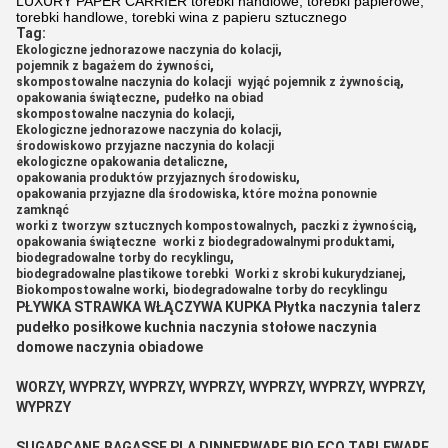
LUXURY PAPER CARRIER torebki handlowe, torebki papierowe,
torebki handlowe, torebki wina z papieru sztucznego
Tag:
,
Ekologiczne jednorazowe naczynia do kolacji
,
pojemnik z bagażem do żywności
,
skompostowalne naczynia do kolacji
wyjąć pojemnik z żywnością
,
opakowania świąteczne
pudełko na obiad
,
skompostowalne naczynia do kolacji
,
Ekologiczne jednorazowe naczynia do kolacji
środowiskowo przyjazne naczynia do kolacji
,
ekologiczne opakowania detaliczne
,
opakowania produktów przyjaznych środowisku
opakowania przyjazne dla środowiska, które można ponownie
zamknąć
,
,
worki z tworzyw sztucznych kompostowalnych
paczki z żywnością
,
opakowania świąteczne
worki z biodegradowalnymi produktami
,
biodegradowalne torby do recyklingu
,
biodegradowalne plastikowe torebki
Worki z skrobi kukurydzianej
,
Biokompostowalne worki
biodegradowalne torby do recyklingu
PŁYWKA STRAWKA WŁĄCZYWA KUPKA Płytka naczynia talerz
pudełko posiłkowe kuchnia naczynia stołowe naczynia
domowe naczynia obiadowe
WORZY, WYPRZY, WYPRZY, WYPRZY, WYPRZY, WYPRZY, WYPRZY,
WYPRZY
SUGARCANE,BAGASSE PLA DINNERWARE BIO ECO TABLEWARE