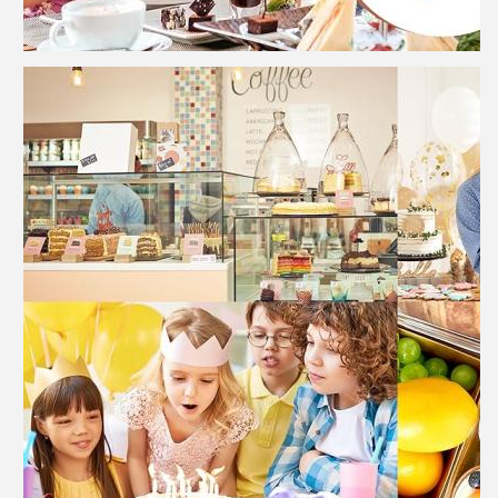
Zostaw wiadomość
Oddzwonimy wkrótce!