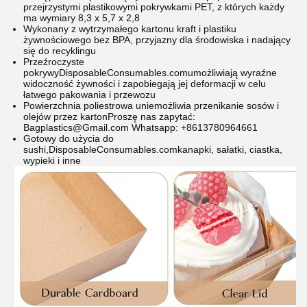
przejrzystymi plastikowymi pokrywkami PET, z których każdy
ma wymiary 8,3 x 5,7 x 2,8
Wykonany z wytrzymałego kartonu kraft i plastiku
żywnościowego bez BPA, przyjazny dla środowiska i nadający
się do recyklingu
Przeźroczyste
pokrywy
DisposableConsumables.com
umożliwiają wyraźne
widoczność żywności i zapobiegają jej deformacji w celu
łatwego pakowania i przewozu
Powierzchnia poliestrowa uniemożliwia przenikanie sosów i
olejów przez karton
Proszę nas zapytać:
Bagplastics@Gmail.com Whatsapp: +8613780964661
Gotowy do użycia do
sushi,
DisposableConsumables.com
kanapki, sałatki, ciastka,
wypieki i inne