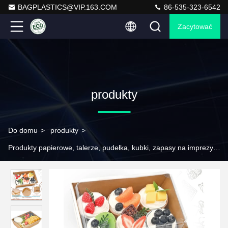
BAGPLASTICS@VIP.163.COM
86-535-323-6542
Zacytować
produkty
Do domu
>
produkty
>
Produkty papierowe, talerze, pudełka, kubki, zapasy na imprezy, pude
>
Wielkie pudełka z czekoladami z pokrywkami 8x6 cali, 20
paczek do jedzenia pojemniki z jedzeniem