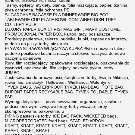
handler, przewoźnik, miska, kubek,
Taśmy, etykiety, etykiety, pianka, folia maskująca, papier, tkanina,
płyta ochronna, folia ochronna PE
SUGARCANE,BAGASSE PLA DINNERWARE BIO ECO
TABLEWARE CUP PLATE BOWL CONTAINER DISH TREY
CUTLERY PULP
LUXURY PAPER BOX,CHRISTMAS GIFT, MARK COSTUME,
PROMOCJONAL PAPER BOX, karton, tacy, posiadacze.
Produkty papierowe, talerze, pudełka, kubki, zapasy na imprezy,
pudełka do pizzy, torby, piekarnia
PŁYWKA STRAWKA WŁĄCZYWA KUPKA Płytka naczynia talerz
pudełko posiłkowe kuchnia naczynia stołowe naczynia domowe
naczynia obiadowe
Rury, film rozciągający, opakowanie rozciągające, opakowanie do
żywności, opakowanie, film klejący, pokrycie pyłem, torby
JUMBO,
Zastosowania do uroczystości, świąteczne torby, Święta Mikołaja,
rower, leś, smakołyk, Halloween, Wielkanoc, Walentynki
TYVEK BAGS, WATERPROOF TYVEK HANDBAG, TOTE BAG,
DUPONT PAPER RECYSABLE BAG, TYVEK FOLDABLE, TYVEK
PAP
Wymogi dotyczące: - przechowywanie, organizacja, zasilanie
podciśnieniowym, zwojowe torby, torby wiszące, torby
skompresowane, pakowanie, S
PIPING pasterskie torby, ICE BAG PACK, WICKETED bags,
MICROPERFORATED food bags, STAPLED APRON
KRAFT, KRAFT, KRAFT, KRAFT, KRAFT, KRAFT, KRAFT, KRAFT,
KRAFT, KRAFT, KRAFT