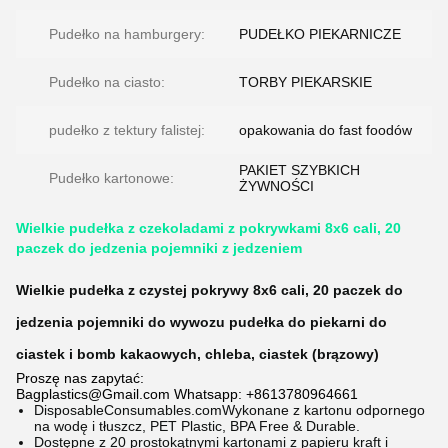
Pudełko na hamburgery:
PUDEŁKO PIEKARNICZE
Pudełko na ciasto:
TORBY PIEKARSKIE
pudełko z tektury falistej:
opakowania do fast foodów
PAKIET SZYBKICH
Pudełko kartonowe:
ŻYWNOŚCI
Wielkie pudełka z czekoladami z pokrywkami 8x6 cali, 20
paczek do jedzenia pojemniki z jedzeniem
Wielkie pudełka z czystej pokrywy 8x6 cali, 20 paczek do
jedzenia pojemniki do wywozu pudełka do piekarni do
ciastek i bomb kakaowych, chleba, ciastek (brązowy)
Proszę nas zapytać:
Bagplastics@Gmail.com Whatsapp: +8613780964661
DisposableConsumables.com
Wykonane z kartonu odpornego
na wodę i tłuszcz, PET Plastic, BPA Free & Durable.
Dostępne z 20 prostokątnymi kartonami z papieru kraft i