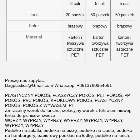
8 cali
5 cali
5 cali
Ilość
20 paczek
50 paczek
50 paczek
Kolor
brązowy
brązowy
brązowy
Materiał
karton i
karton i
karton i
tworzywa
tworzywa
tworzywa
sztuczne
sztuczne
sztuczne
PET
PET
PET
Proszę nas zapytać:
Bagplastics@Gmail.com Whatsapp: +8613780964661
PŁASTYCZNY POKÓŚ, PŁASZYCZY POKÓŚ, PET POKÓŚ, PP
POKÓŚ, PVC POKÓŚ, KROKŁOWY POKÓŚ, PŁASTYCZNY
POKÓŚ, POKÓŚ Z WYWASEM, PI
Zmrażalny worek do lunchu, izolacyjny worek z folii aluminiowej,
torba do picniców, świeża
WORZY, WYPRZY, WYPRZY, WYPRZY, WYPRZY, WYPRZY,
WYPRZY, WYPRZY
Pudełko na sałatki, pudełko na pizzę, pudełko na ciasto, pudełko
na hamburgery, papierowy podkład na łódkę, pudełko na lunch,