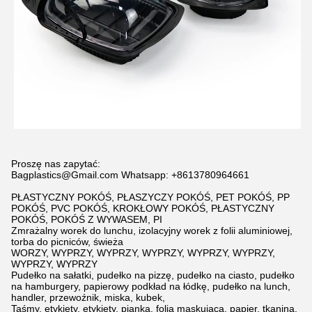
Proszę nas zapytać:
Bagplastics@Gmail.com Whatsapp: +8613780964661
PŁASTYCZNY POKÓŚ, PŁASZYCZY POKÓŚ, PET POKÓŚ, PP
POKÓŚ, PVC POKÓŚ, KROKŁOWY POKÓŚ, PŁASTYCZNY
POKÓŚ, POKÓŚ Z WYWASEM, PI
Zmrażalny worek do lunchu, izolacyjny worek z folii aluminiowej,
torba do picniców, świeża
WORZY, WYPRZY, WYPRZY, WYPRZY, WYPRZY, WYPRZY,
WYPRZY, WYPRZY
Pudełko na sałatki, pudełko na pizzę, pudełko na ciasto, pudełko
na hamburgery, papierowy podkład na łódkę, pudełko na lunch,
handler, przewoźnik, miska, kubek,
Taśmy, etykiety, etykiety, pianka, folia maskująca, papier, tkanina,