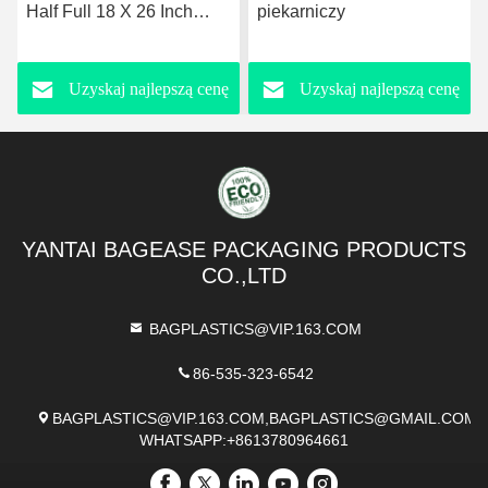
Half Full 18 X 26 Inch
piekarniczy
Aluminium Pieczarnia
Ciasteczka Chleb
Uzyskaj najlepszą cenę
Uzyskaj najlepszą cenę
Piekarnia Piekarnia
Piekarnia Piekarnia
YANTAI BAGEASE PACKAGING PRODUCTS
CO.,LTD
BAGPLASTICS@VIP.163.COM
86-535-323-6542
BAGPLASTICS@VIP.163.COM,BAGPLASTICS@GMAIL.COM
WHATSAPP:+8613780964661