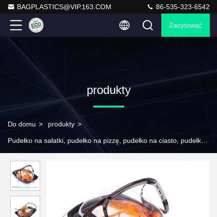
BAGPLASTICS@VIP.163.COM
86-535-323-6542
Zacytować
produkty
Do domu
>
produkty
>
Pudełko na sałatki, pudełko na pizzę, pudełko na ciasto, pudełko n
>
Jednorazowe Pp Mikrowave Rotisserie Chicken Take Out
Container Food Box z uchwytem Plastic Roaster Chicken
Container