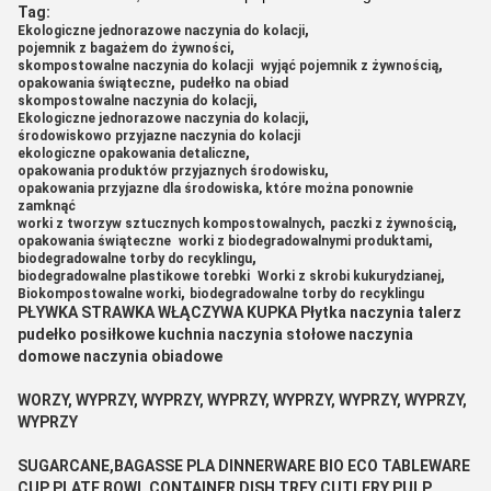
Tag:
,
Ekologiczne jednorazowe naczynia do kolacji
,
pojemnik z bagażem do żywności
,
skompostowalne naczynia do kolacji
wyjąć pojemnik z żywnością
,
opakowania świąteczne
pudełko na obiad
,
skompostowalne naczynia do kolacji
,
Ekologiczne jednorazowe naczynia do kolacji
środowiskowo przyjazne naczynia do kolacji
,
ekologiczne opakowania detaliczne
,
opakowania produktów przyjaznych środowisku
opakowania przyjazne dla środowiska, które można ponownie
zamknąć
,
,
worki z tworzyw sztucznych kompostowalnych
paczki z żywnością
,
opakowania świąteczne
worki z biodegradowalnymi produktami
,
biodegradowalne torby do recyklingu
,
biodegradowalne plastikowe torebki
Worki z skrobi kukurydzianej
,
Biokompostowalne worki
biodegradowalne torby do recyklingu
PŁYWKA STRAWKA WŁĄCZYWA KUPKA Płytka naczynia talerz
pudełko posiłkowe kuchnia naczynia stołowe naczynia
domowe naczynia obiadowe
WORZY, WYPRZY, WYPRZY, WYPRZY, WYPRZY, WYPRZY, WYPRZY,
WYPRZY
SUGARCANE,BAGASSE PLA DINNERWARE BIO ECO TABLEWARE
CUP PLATE BOWL CONTAINER DISH TREY CUTLERY PULP