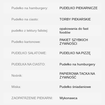
Pudełko na hamburgery:
PUDEŁKO PIEKARNICZE
Pudełko na ciasto:
TORBY PIEKARSKIE
opakowania do fast
pudełko z tektury falistej:
foodów
PAKIET SZYBKICH
Pudełko kartonowe:
ŻYWNOŚCI
PUDEŁKO SAŁATOWE:
PUDEŁKO NA PIZZĘ
PUDEŁKA NA CIASTO:
Pudełko na humburgery
PAPIEROWA TACKA NA
Nośnik:
ŻYWNOŚĆ
Miska:
Pudełko śniadaniowe
ZAOPATRZENIE PIEKARNI:
Wykonawca