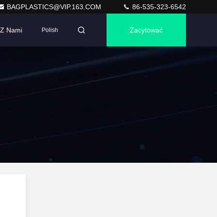
BAGPLASTICS@VIP.163.COM
86-535-323-6542
 Z Nami
Zacytować
Polish