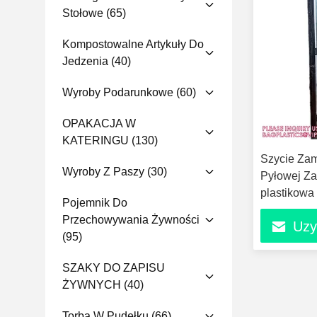
Stołowe
(65)
Kompostowalne Artykuły Do
Jedzenia
(40)
Wyroby Podarunkowe
(60)
OPAKACJA W
KATERINGU
(130)
Szycie Zam
Wyroby Z Paszy
(30)
Pyłowej Za
plastikowa
Pojemnik Do
przeciwpył
Przechowywania Żywności
Uzy
przeciwpył
(95)
SZAKY DO ZAPISU
ŻYWNYCH
(40)
Torba W Pudełku
(66)