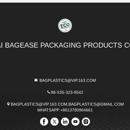
I BAGEASE PACKAGING PRODUCTS C
BAGPLASTICS@VIP.163.COM
86-535-323-6542
BAGPLASTICS@VIP.163.COM,BAGPLASTICS@GMAIL.COM
WHATSAPP:+8613780964661