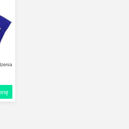
dzenia
)
cenę