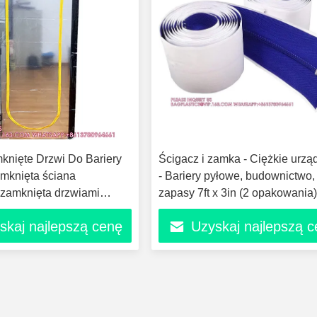
knięte Drzwi Do Bariery
Ścigacz i zamka - Ciężkie urzą
mknięta ściana
- Bariery pyłowe, budownictwo,
 zamknięta drzwiami
zapasy 7ft x 3in (2 opakowania
owymi drzwiami
skaj najlepszą cenę
Uzyskaj najlepszą 
owymi w kształcie U