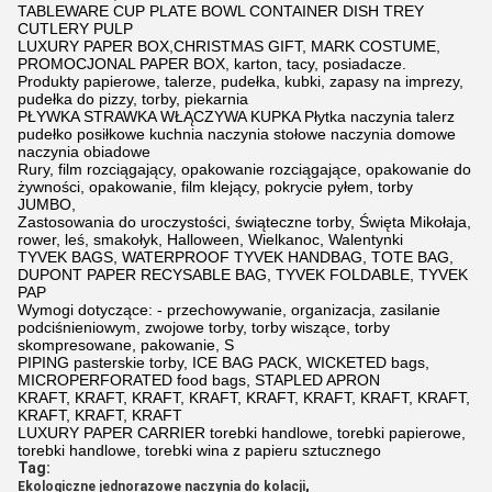
TABLEWARE CUP PLATE BOWL CONTAINER DISH TREY
CUTLERY PULP
LUXURY PAPER BOX,CHRISTMAS GIFT, MARK COSTUME,
PROMOCJONAL PAPER BOX, karton, tacy, posiadacze.
Produkty papierowe, talerze, pudełka, kubki, zapasy na imprezy,
pudełka do pizzy, torby, piekarnia
PŁYWKA STRAWKA WŁĄCZYWA KUPKA Płytka naczynia talerz
pudełko posiłkowe kuchnia naczynia stołowe naczynia domowe
naczynia obiadowe
Rury, film rozciągający, opakowanie rozciągające, opakowanie do
żywności, opakowanie, film klejący, pokrycie pyłem, torby
JUMBO,
Zastosowania do uroczystości, świąteczne torby, Święta Mikołaja,
rower, leś, smakołyk, Halloween, Wielkanoc, Walentynki
TYVEK BAGS, WATERPROOF TYVEK HANDBAG, TOTE BAG,
DUPONT PAPER RECYSABLE BAG, TYVEK FOLDABLE, TYVEK
PAP
Wymogi dotyczące: - przechowywanie, organizacja, zasilanie
podciśnieniowym, zwojowe torby, torby wiszące, torby
skompresowane, pakowanie, S
PIPING pasterskie torby, ICE BAG PACK, WICKETED bags,
MICROPERFORATED food bags, STAPLED APRON
KRAFT, KRAFT, KRAFT, KRAFT, KRAFT, KRAFT, KRAFT, KRAFT,
KRAFT, KRAFT, KRAFT
LUXURY PAPER CARRIER torebki handlowe, torebki papierowe,
torebki handlowe, torebki wina z papieru sztucznego
Tag:
,
Ekologiczne jednorazowe naczynia do kolacji