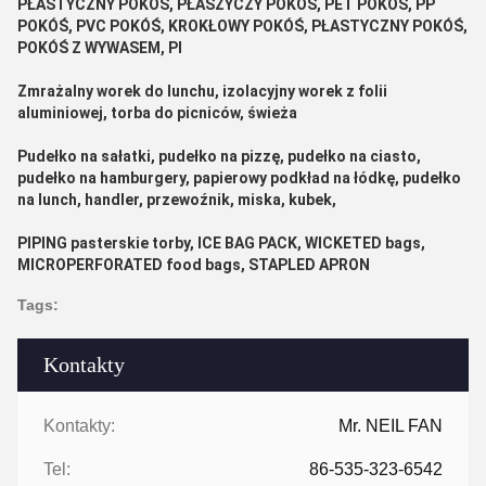
PŁASTYCZNY POKÓŚ, PŁASZYCZY POKÓŚ, PET POKÓŚ, PP
POKÓŚ, PVC POKÓŚ, KROKŁOWY POKÓŚ, PŁASTYCZNY POKÓŚ,
POKÓŚ Z WYWASEM, PI
Zmrażalny worek do lunchu, izolacyjny worek z folii
aluminiowej, torba do picniców, świeża
Pudełko na sałatki, pudełko na pizzę, pudełko na ciasto,
pudełko na hamburgery, papierowy podkład na łódkę, pudełko
na lunch, handler, przewoźnik, miska, kubek,
PIPING pasterskie torby, ICE BAG PACK, WICKETED bags,
MICROPERFORATED food bags, STAPLED APRON
Tags:
Kontakty
Kontakty:
Mr. NEIL FAN
Tel:
86-535-323-6542