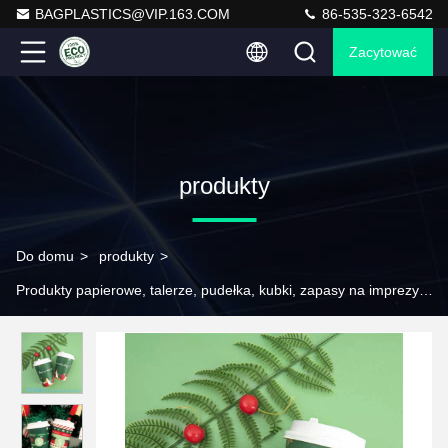
BAGPLASTICS@VIP.163.COM
86-535-323-6542
Zacytować
produkty
Do domu
>
produkty
>
Produkty papierowe, talerze, pudełka, kubki, zapasy na imprezy, pude
>
12 oz Świąteczne kubki papierowe jednorazowe kubki do
kawy, czerwone zielone kubki do kawy Świąteczne zapasy
świąteczne