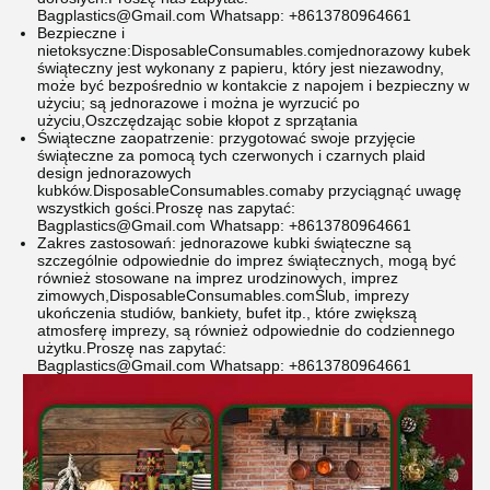
Bagplastics@Gmail.com Whatsapp: +8613780964661
Bezpieczne i
nietoksyczne:
DisposableConsumables.com
jednorazowy kubek
świąteczny jest wykonany z papieru, który jest niezawodny,
może być bezpośrednio w kontakcie z napojem i bezpieczny w
użyciu; są jednorazowe i można je wyrzucić po
użyciu,Oszczędzając sobie kłopot z sprzątania
Świąteczne zaopatrzenie: przygotować swoje przyjęcie
świąteczne za pomocą tych czerwonych i czarnych plaid
design jednorazowych
kubków.
DisposableConsumables.com
aby przyciągnąć uwagę
wszystkich gości.
Proszę nas zapytać:
Bagplastics@Gmail.com Whatsapp: +8613780964661
Zakres zastosowań: jednorazowe kubki świąteczne są
szczególnie odpowiednie do imprez świątecznych, mogą być
również stosowane na imprez urodzinowych, imprez
zimowych,
DisposableConsumables.com
Ślub, imprezy
ukończenia studiów, bankiety, bufet itp., które zwiększą
atmosferę imprezy, są również odpowiednie do codziennego
użytku.
Proszę nas zapytać:
Bagplastics@Gmail.com Whatsapp: +8613780964661