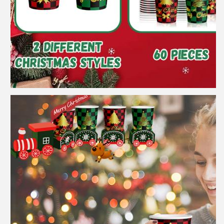
Zostaw wiadomość
Oddzwonimy wkrótce!