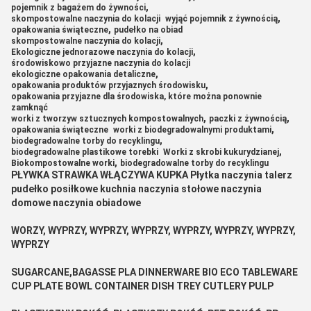
,
pojemnik z bagażem do żywności
,
skompostowalne naczynia do kolacji
wyjąć pojemnik z żywnością
,
opakowania świąteczne
pudełko na obiad
,
skompostowalne naczynia do kolacji
,
Ekologiczne jednorazowe naczynia do kolacji
środowiskowo przyjazne naczynia do kolacji
,
ekologiczne opakowania detaliczne
,
opakowania produktów przyjaznych środowisku
opakowania przyjazne dla środowiska, które można ponownie
zamknąć
,
,
worki z tworzyw sztucznych kompostowalnych
paczki z żywnością
,
opakowania świąteczne
worki z biodegradowalnymi produktami
,
biodegradowalne torby do recyklingu
,
biodegradowalne plastikowe torebki
Worki z skrobi kukurydzianej
,
Biokompostowalne worki
biodegradowalne torby do recyklingu
PŁYWKA STRAWKA WŁĄCZYWA KUPKA Płytka naczynia talerz
pudełko posiłkowe kuchnia naczynia stołowe naczynia
domowe naczynia obiadowe
WORZY, WYPRZY, WYPRZY, WYPRZY, WYPRZY, WYPRZY, WYPRZY,
WYPRZY
SUGARCANE,BAGASSE PLA DINNERWARE BIO ECO TABLEWARE
CUP PLATE BOWL CONTAINER DISH TREY CUTLERY PULP