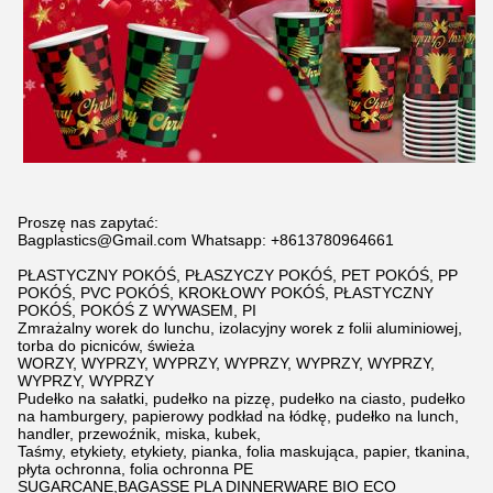
Proszę nas zapytać:
Bagplastics@Gmail.com Whatsapp: +8613780964661
PŁASTYCZNY POKÓŚ, PŁASZYCZY POKÓŚ, PET POKÓŚ, PP
POKÓŚ, PVC POKÓŚ, KROKŁOWY POKÓŚ, PŁASTYCZNY
POKÓŚ, POKÓŚ Z WYWASEM, PI
Zmrażalny worek do lunchu, izolacyjny worek z folii aluminiowej,
torba do picniców, świeża
WORZY, WYPRZY, WYPRZY, WYPRZY, WYPRZY, WYPRZY,
WYPRZY, WYPRZY
Pudełko na sałatki, pudełko na pizzę, pudełko na ciasto, pudełko
na hamburgery, papierowy podkład na łódkę, pudełko na lunch,
handler, przewoźnik, miska, kubek,
Taśmy, etykiety, etykiety, pianka, folia maskująca, papier, tkanina,
płyta ochronna, folia ochronna PE
SUGARCANE,BAGASSE PLA DINNERWARE BIO ECO