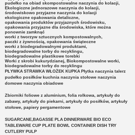
pudełko na obiad
skompostowalne naczynia do kolacji
,
Ekologiczne jednorazowe naczynia do kolacji
,
środowiskowo przyjazne naczynia do kolacji
ekologiczne opakowania detaliczne
,
opakowania produktów przyjaznych środowisku
,
opakowania przyjazne dla środowiska, które można
ponownie zamknąć
worki z tworzyw sztucznych kompostowalnych
,
paczki z żywnością
,
opakowania świąteczne
worki z biodegradowalnymi produktami
,
biodegradowalne torby do recyklingu
,
biodegradowalne plastikowe torebki
Worki z skrobi kukurydzianej
,
Biokompostowalne worki
,
biodegradowalne torby do recyklingu
PŁYWKA STRAWKA WŁOŻEK KUPKA Płytka naczynia talerz
pudełko posiłków kuchnia naczynia stołowe naczynia
domowe naczynia obiadowe
Zbiorniki foliowe z aluminium, folia rolkowa, artykuły do
zabawy, artykuły do piekarni, artykuły do posiłków, artykuły
stołowe, papiery pergamentowe
SUGARCANE,BAGASSE PLA DINNERWARE BIO ECO
TABLEWARE CUP PLATE BOWL CONTAINER DISH TRY
CUTLERY PULP