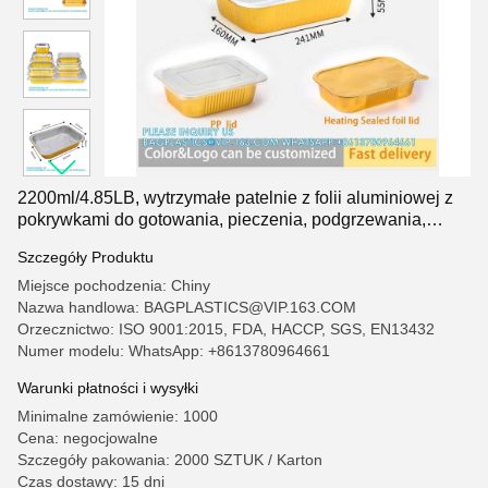
2200ml/4.85LB, wytrzymałe patelnie z folii aluminiowej z
pokrywkami do gotowania, pieczenia, podgrzewania,
zamrażarki, pieca, podlegające recyklingowi
Szczegóły Produktu
Miejsce pochodzenia: Chiny
Nazwa handlowa: BAGPLASTICS@VIP.163.COM
Orzecznictwo: ISO 9001:2015, FDA, HACCP, SGS, EN13432
Numer modelu: WhatsApp: +8613780964661
Warunki płatności i wysyłki
Minimalne zamówienie: 1000
Cena: negocjowalne
Szczegóły pakowania: 2000 SZTUK / Karton
Czas dostawy: 15 dni