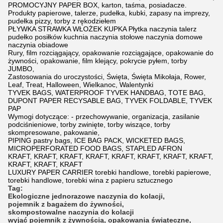
PROMOCYJNY PAPER BOX, karton, taśma, posiadacze.
Produkty papierowe, talerze, pudełka, kubki, zapasy na imprezy,
pudełka pizzy, torby z rękodziełem
PŁYWKA STRAWKA WŁOŻEK KUPKA Płytka naczynia talerz
pudełko posiłków kuchnia naczynia stołowe naczynia domowe
naczynia obiadowe
Rury, film rozciągający, opakowanie rozciągające, opakowanie do
żywności, opakowanie, film klejący, pokrycie pyłem, torby
JUMBO,
Zastosowania do uroczystości, Święta, Święta Mikołaja, Rower,
Leaf, Treat, Halloween, Wielkanoc, Walentynki
TYVEK BAGS, WATERPROOF TYVEK HANDBAG, TOTE BAG,
DUPONT PAPER RECYSABLE BAG, TYVEK FOLDABLE, TYVEK
PAP
Wymogi dotyczące: - przechowywanie, organizacja, zasilanie
podciśnieniowe, torby zwinięte, torby wiszące, torby
skompresowane, pakowanie,
PIPING pastry bags, ICE BAG PACK, WICKETED BAGS,
MICROPERFORATED FOOD BAGS, STAPLED AFRON
KRAFT, KRAFT, KRAFT, KRAFT, KRAFT, KRAFT, KRAFT, KRAFT,
KRAFT, KRAFT, KRAFT
LUXURY PAPER CARRIER torebki handlowe, torebki papierowe,
torebki handlowe, torebki wina z papieru sztucznego
Tag:
Ekologiczne jednorazowe naczynia do kolacji
,
pojemnik z bagażem do żywności
,
skompostowalne naczynia do kolacji
wyjąć pojemnik z żywnością
,
opakowania świąteczne
,