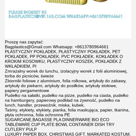
Proszę nas zapytać:
Bagplastics@Gmail.com Whatsapp: +8613780964661
PŁASTYCZNY POKŁADEK, PŁASTYCZNY POKŁADEK, PET
POKŁADEK, PP POKŁADEK, PVC POKŁADEK, KOKŁADEK O
KROKIM KOSOWKU, PŁASTYCZNY KOSZEK, POKŁADEK Z
WKŁADKIEM, PI
Zmrażalny worek do lunchu, izolacyjny worek z folii aluminiowej,
torba do picniców, świeże
Zbiorniki foliowe z aluminium, folia rolkowa, artykuły do zabawy,
artykuły do piekarni, artykuły do posiłków, artykuły stołowe,
papiery pergamentowe
Pudełko na sałatki, pudełko na pizze, pudełko na ciasta, pudełko
na hamburgery, papierowy podkład na żywność, pudełko na
lunch, handler, przewoźnik, miska, kubek,
Taśmy, etykiety, etykiety, pianka, folia maskująca, papier, tkanina,
płyta ochronna, folia ochronna PE
SUGARCANE,BAGASSE PLA DINNERWARE BIO ECO
TABLEWARE CUP PLATE BOWL CONTAINER DISH TRY
CUTLERY PULP
LUXURY PAPER BOX, CHRISTMAS GIFT, MARKATED KOSTUM,