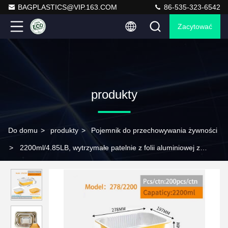
BAGPLASTICS@VIP.163.COM
86-535-323-6542
Zacytować
produkty
Do domu
>
produkty
>
Pojemnik do przechowywania żywności
>
2200ml/4.85LB, wytrzymałe patelnie z folii aluminiowej z
pokrywkami do gotowania, pieczenia, podgrzewania, zamrażarki,
pieca, podlegające recyklingowi