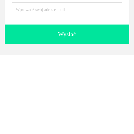
Wysłać
podobne produkty
Papierowe okładki do
Płyty z papieru deli 12" x