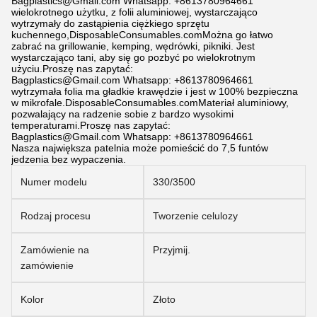
Bagplastics@Gmail.com Whatsapp: +8613780964661
wielokrotnego użytku, z folii aluminiowej, wystarczająco
wytrzymały do zastąpienia ciężkiego sprzętu
kuchennego,
DisposableConsumables.com
Można go łatwo
zabrać na grillowanie, kemping, wędrówki, pikniki. Jest
wystarczająco tani, aby się go pozbyć po wielokrotnym
użyciu.
Proszę nas zapytać:
Bagplastics@Gmail.com Whatsapp: +8613780964661
wytrzymała folia ma gładkie krawędzie i jest w 100% bezpieczna
w mikrofale.
DisposableConsumables.com
Materiał aluminiowy,
pozwalający na radzenie sobie z bardzo wysokimi
temperaturami.
Proszę nas zapytać:
Bagplastics@Gmail.com Whatsapp: +8613780964661
Nasza największa patelnia może pomieścić do 7,5 funtów
jedzenia bez wypaczenia.
Numer modelu
330/3500
Rodzaj procesu
Tworzenie celulozy
Zamówienie na
Przyjmij.
zamówienie
Kolor
Złoto