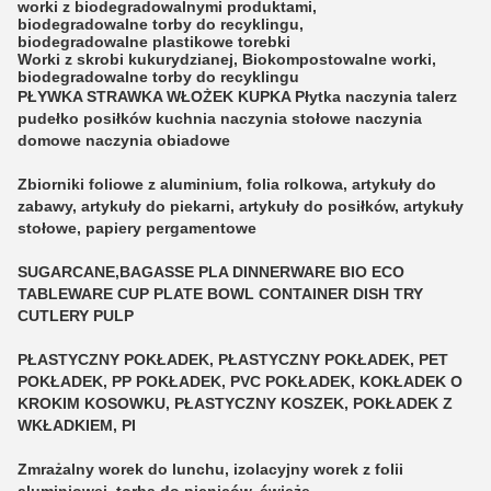
worki z biodegradowalnymi produktami
,
biodegradowalne torby do recyklingu
,
biodegradowalne plastikowe torebki
Worki z skrobi kukurydzianej
,
Biokompostowalne worki
,
biodegradowalne torby do recyklingu
PŁYWKA STRAWKA WŁOŻEK KUPKA Płytka naczynia talerz
pudełko posiłków kuchnia naczynia stołowe naczynia
domowe naczynia obiadowe
Zbiorniki foliowe z aluminium, folia rolkowa, artykuły do
zabawy, artykuły do piekarni, artykuły do posiłków, artykuły
stołowe, papiery pergamentowe
SUGARCANE,BAGASSE PLA DINNERWARE BIO ECO
TABLEWARE CUP PLATE BOWL CONTAINER DISH TRY
CUTLERY PULP
PŁASTYCZNY POKŁADEK, PŁASTYCZNY POKŁADEK, PET
POKŁADEK, PP POKŁADEK, PVC POKŁADEK, KOKŁADEK O
KROKIM KOSOWKU, PŁASTYCZNY KOSZEK, POKŁADEK Z
WKŁADKIEM, PI
Zmrażalny worek do lunchu, izolacyjny worek z folii
aluminiowej, torba do picniców, świeże