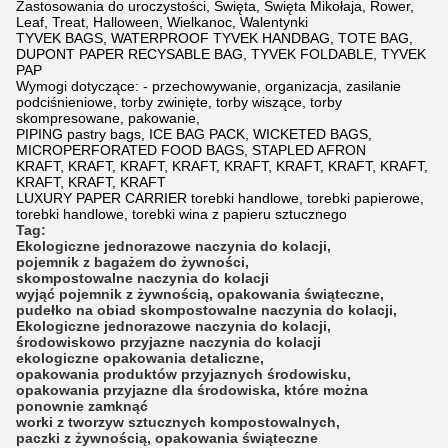
Zastosowania do uroczystości, Święta, Święta Mikołaja, Rower,
Leaf, Treat, Halloween, Wielkanoc, Walentynki
TYVEK BAGS, WATERPROOF TYVEK HANDBAG, TOTE BAG,
DUPONT PAPER RECYSABLE BAG, TYVEK FOLDABLE, TYVEK
PAP
Wymogi dotyczące: - przechowywanie, organizacja, zasilanie
podciśnieniowe, torby zwinięte, torby wiszące, torby
skompresowane, pakowanie,
PIPING pastry bags, ICE BAG PACK, WICKETED BAGS,
MICROPERFORATED FOOD BAGS, STAPLED AFRON
KRAFT, KRAFT, KRAFT, KRAFT, KRAFT, KRAFT, KRAFT, KRAFT,
KRAFT, KRAFT, KRAFT
LUXURY PAPER CARRIER torebki handlowe, torebki papierowe,
torebki handlowe, torebki wina z papieru sztucznego
Tag:
Ekologiczne jednorazowe naczynia do kolacji
,
pojemnik z bagażem do żywności
,
skompostowalne naczynia do kolacji
wyjąć pojemnik z żywnością
,
opakowania świąteczne
,
pudełko na obiad
skompostowalne naczynia do kolacji
,
Ekologiczne jednorazowe naczynia do kolacji
,
środowiskowo przyjazne naczynia do kolacji
ekologiczne opakowania detaliczne
,
opakowania produktów przyjaznych środowisku
,
opakowania przyjazne dla środowiska, które można
ponownie zamknąć
worki z tworzyw sztucznych kompostowalnych
,
paczki z żywnością
,
opakowania świąteczne