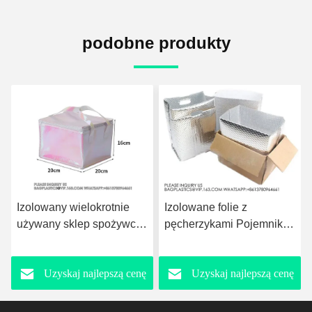
podobne produkty
Izolowane folie z
- 394 Mil 10,8 Sqft
pęcherzykami Pojemnik
Automobile Sound
do przesyłki jednorazowe
Deadening & Heat
gorące zimne
Insulation Material -
Uzyskaj najlepszą cenę
Uzyskaj najlepszą cenę
termoizolowane torby
Materiał do tłumienia
dostaw żywności
dźwięku i izolacji cieplnej
samochodów