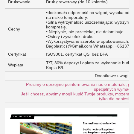
Drukowanie
Druk grawerowy (do 10 kolorów)
•doskonała odporność na wilgoć, wysoka odpor
na niskie temperatury.
•Silna wytrzymałość uszczelniająca; wytrzyma
kompresję.
Cechy
• Niepłynie, nie przecieka, nie delaminuje.
•Ostrzy i żywi efekt druku.
•Wykorzystywane szeroko w opakowaniach.
Bagplastics@Gmail.com Whatsapp: +861378
Certyfikat
ISO9001, certyfikat QS, bez BPA
T/T, 30% depozyt i opłata za wykonanie butli z
Wypłata
Kopia B/L.
Dodatkowe uwagi i 
Prosimy o uprzejme poinformowanie nas o materiale, grub
specjalnych wymaga
Jeśli chcesz, abyśmy mogli kupić Twoje produkty, możemy da
tylko dla odniesien