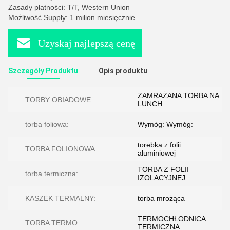
Zasady płatności: T/T, Western Union
Możliwość Supply: 1 milion miesięcznie
Uzyskaj najlepszą cenę
Szczegóły Produktu
Opis produktu
ZAMRAŻANA TORBA NA
TORBY OBIADOWE:
LUNCH
torba foliowa:
Wymóg: Wymóg:
torebka z folii
TORBA FOLIONOWA:
aluminiowej
TORBA Z FOLII
torba termiczna:
IZOLACYJNEJ
KASZEK TERMALNY:
torba mrożąca
TERMOCHŁODNICA
TORBA TERMO:
TERMICZNA