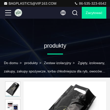
BAGPLASTICS@VIP.163.COM
86-535-323-6542
Zacytować
produkty
Do domu
>
produkty
>
Zestaw izolacyjny
>
Zgięty, izolowany,
zakupy, zakupy spożywcze, torba chłodniejsza dla ryb, owoców
morza, zamka, torba izolacyjna