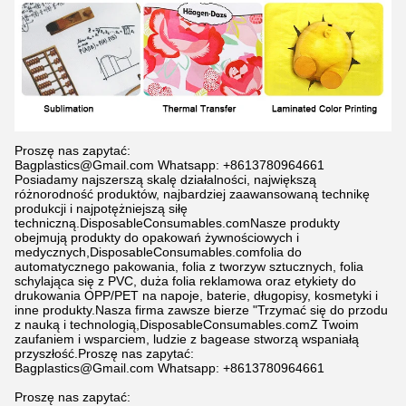
Proszę nas zapytać:
Bagplastics@Gmail.com Whatsapp: +8613780964661
Posiadamy najszerszą skalę działalności, największą
różnorodność produktów, najbardziej zaawansowaną technikę
produkcji i najpotężniejszą siłę
techniczną.
DisposableConsumables.com
Nasze produkty
obejmują produkty do opakowań żywnościowych i
medycznych,
DisposableConsumables.com
folia do
automatycznego pakowania, folia z tworzyw sztucznych, folia
schylająca się z PVC, duża folia reklamowa oraz etykiety do
drukowania OPP/PET na napoje, baterie, długopisy, kosmetyki i
inne produkty.Nasza firma zawsze bierze "Trzymać się do przodu
z nauką i technologią,
DisposableConsumables.com
Z Twoim
zaufaniem i wsparciem, ludzie z bagease stworzą wspaniałą
przyszłość.
Proszę nas zapytać:
Bagplastics@Gmail.com Whatsapp: +8613780964661
Proszę nas zapytać: