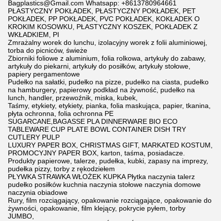
Bagplastics@Gmail.com Whatsapp: +8613780964661
PŁASTYCZNY POKŁADEK, PŁASTYCZNY POKŁADEK, PET
POKŁADEK, PP POKŁADEK, PVC POKŁADEK, KOKŁADEK O
KROKIM KOSOWKU, PŁASTYCZNY KOSZEK, POKŁADEK Z
WKŁADKIEM, PI
Zmrażalny worek do lunchu, izolacyjny worek z folii aluminiowej,
torba do picniców, świeże
Zbiorniki foliowe z aluminium, folia rolkowa, artykuły do zabawy,
artykuły do piekarni, artykuły do posiłków, artykuły stołowe,
papiery pergamentowe
Pudełko na sałatki, pudełko na pizze, pudełko na ciasta, pudełko
na hamburgery, papierowy podkład na żywność, pudełko na
lunch, handler, przewoźnik, miska, kubek,
Taśmy, etykiety, etykiety, pianka, folia maskująca, papier, tkanina,
płyta ochronna, folia ochronna PE
SUGARCANE,BAGASSE PLA DINNERWARE BIO ECO
TABLEWARE CUP PLATE BOWL CONTAINER DISH TRY
CUTLERY PULP
LUXURY PAPER BOX, CHRISTMAS GIFT, MARKATED KOSTUM,
PROMOCYJNY PAPER BOX, karton, taśma, posiadacze.
Produkty papierowe, talerze, pudełka, kubki, zapasy na imprezy,
pudełka pizzy, torby z rękodziełem
PŁYWKA STRAWKA WŁOŻEK KUPKA Płytka naczynia talerz
pudełko posiłków kuchnia naczynia stołowe naczynia domowe
naczynia obiadowe
Rury, film rozciągający, opakowanie rozciągające, opakowanie do
żywności, opakowanie, film klejący, pokrycie pyłem, torby
JUMBO,